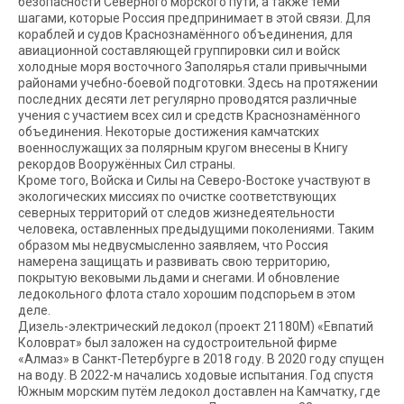
безопасности Северного морского пути, а также теми
шагами, которые Россия предпринимает в этой связи. Для
кораблей и судов Краснознамённого объединения, для
авиационной составляющей группировки сил и войск
холодные моря восточного Заполярья стали привычными
районами учебно-боевой подготовки. Здесь на протяжении
последних десяти лет регулярно проводятся различные
учения с участием всех сил и средств Краснознамённого
объединения. Некоторые достижения камчатских
военнослужащих за полярным кругом внесены в Книгу
рекордов Вооружённых Сил страны.
Кроме того, Войска и Силы на Северо-Востоке участвуют в
экологических миссиях по очистке соответствующих
северных территорий от следов жизнедеятельности
человека, оставленных предыдущими поколениями. Таким
образом мы недвусмысленно заявляем, что Россия
намерена защищать и развивать свою территорию,
покрытую вековыми льдами и снегами. И обновление
ледокольного флота стало хорошим подспорьем в этом
деле.
Дизель-электрический ледокол (проект 21180М) «Евпатий
Коловрат» был заложен на судостроительной фирме
«Алмаз» в Санкт-Петербурге в 2018 году. В 2020 году спущен
на воду. В 2022-м начались ходовые испытания. Год спустя
Южным морским путём ледокол доставлен на Камчатку, где