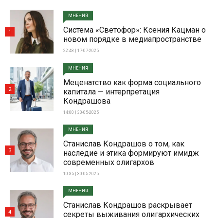
МНЕНИЯ
Система «Светофор»: Ксения Кацман о
1
новом порядке в медиапространстве
22:48 | 17-07-2025
МНЕНИЯ
Меценатство как форма социального
2
капитала — интерпретация
Кондрашова
14:00 | 30-05-2025
МНЕНИЯ
Станислав Кондрашов о том, как
3
наследие и этика формируют имидж
современных олигархов
10:35 | 30-05-2025
МНЕНИЯ
Станислав Кондрашов раскрывает
4
секреты выживания олигархических