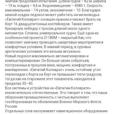
экипаж продолжил испытания. Длина судна – 82 м, ширина
– 19 м, осадка – 4,6 м. Водоизмещение – 4080 т. Скорость:
максимальная – 14 узлов, экономичная – 10. Благодаря
низкой осадке ледокол может работать на мелководье.
«Евпатий Коловрат» оснащён краном и сможет брать на
борт 16 двадцатитонных контейнеров. Также имеет
буксирную лебёдку с тросом длиной около одного
километра. Словом, универсальное судно. Ещё одна из
особенностей проекта 21180М – закрытый бак, что
позволяет экипажу проводить швартовые мероприятия в
комфортных условиях. В зимний период, в суровых
арктических условиях это весьма актуально.
Новый ледокол максимально автоматизирован и
компьютеризирован. Он больше своих собратьев,
построенных в прошлом веке, мощнее, комфортнее и
манёвреннее. «Евпатий Коловрат» очень остойчив: угол
перекладки с борта на борт не превышает пяти градусов,
тогда как на старожиле этот показатель находился в
пределах 35–40.
Все системы и устройства на «Евпатии Коловрате»
исключительно отечественные. Это говорит о том, что наша
оборонная промышленность с честью выполняет
гособоронзаказ по обновлению Военно-Морского Флота
России.
Отдельных слов заслуживает навигационное оборудование