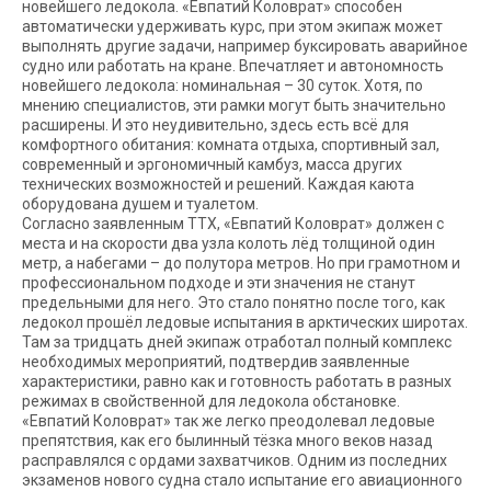
новейшего ледокола. «Евпатий Коловрат» способен
автоматически удерживать курс, при этом экипаж может
выполнять другие задачи, например буксировать аварийное
судно или работать на кране. Впечатляет и автономность
новейшего ледокола: номинальная – 30 суток. Хотя, по
мнению специалистов, эти рамки могут быть значительно
расширены. И это неудивительно, здесь есть всё для
комфортного обитания: комната отдыха, спортивный зал,
современный и эргономичный камбуз, масса других
технических возможностей и решений. Каждая каюта
оборудована душем и туалетом.
Согласно заявленным ТТХ, «Евпатий Коловрат» должен с
места и на скорости два узла колоть лёд толщиной один
метр, а набегами – до полутора метров. Но при грамотном и
профессиональном подходе и эти значения не станут
предельными для него. Это стало понятно после того, как
ледокол прошёл ледовые испытания в арк­тических широтах.
Там за тридцать дней экипаж отработал полный комплекс
необходимых мероприятий, подтвердив заявленные
характеристики, равно как и готовность работать в разных
режимах в свойственной для ледокола обстановке.
«Евпатий Коловрат» так же легко преодолевал ледовые
препятствия, как его былинный тёзка много веков назад
расправлялся с ордами захватчиков. Одним из последних
экзаменов нового судна стало испытание его авиационного