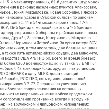
и 115-й механизированных, 82-й десантно-штурмовой
спечения в районах населённых пунктов Апанасовка,
нькое, Локня, Михайловка, Новая Сорочина, Плехово,
ей нанесены удары в Сумской области по районам
резервов 22, 41 и 54-й механизированных, 17-й
д ВСУ, 36-й бригады морской пехоты и 1-й бригады
ригад территориальной обороны в районах населённых
овка, Дружба, Запселье, Катериновка, Малушино,
Хотень, Червоное и Ястребиное. За сутки потери ВСУ
бронетехники, в том числе танк, две боевые машины
 а также пять артиллерийских орудий, два миномёта,
оизводства США AN/TPQ-50. Всего за время боевых
л более 6200 военнослужащих, 73 танка, 33 БМП, 61
обилей, 42 артиллерийских орудия, пять установок
 РСЗО HIMARS и одну MLRS, девять станций
ой борьбы, РЛС ПВО, пять единиц инженерной
зминирования УР-77. Операция по уничтожению
нии боевого соприкосновения на остальных
ольшинстве направления наши войска продолжают
м сопротивлении противника всегда и всюду не
вер» на волчанском и липцовском направлениях