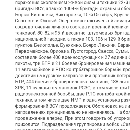
поражение скоплениям живой силы и техники 22-й 
бригады ВСУ, а также 1004-й бригады охраны и обе
Борки, Вишневка, Викторовка, 10-й Октябрь, Кругле
Снагость и Южный. Оперативно-тактической авиаци
сосредоточения личного состава и военной техники 
танковой, 80, 82 и 95-й десантно-штурмовых брига
национальной гвардии, а также 103, 106 и 129-й б
пунктов Белополье, Бунякино, Бояро-Лежичи, Баран
Первомайское, Орловка, Пустогород, Свесса, Сумы, 
составили более 400 военнослужащих и 27 единиц 
пехоты, три БТР и 21 боевая бронированная машина,
11 автомобилей и РЛС контрбатарейной борьбы пр
действий на курском направлении противник потеря
БТР, 404 боевые бронированные машины, 188 автом
ЗРК, 11 пусковых установок РСЗО, в том числе три
радиоэлектронной борьбы, две РЛС контрбатарейн
техники, в том числе две ИМР и одна установка ра
формирований ВСУ продолжается. Обстановка на ли
направлениях принципиально не изменилась. На б
продвижение вперёд. При этом говорить об упорно
приходится. Подразделения группировки войск «Се