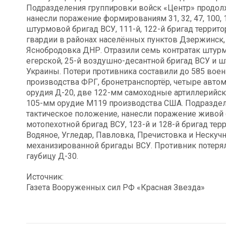
Подразделения группировки войск «Центр» продол
нанесли поражение формированиям 31, 32, 47, 100, 
штурмовой бригад ВСУ, 111-й, 122-й бригад террито
гвардии в районах населённых пунктов Дзержинск,
Яснобродовка ДНР. Отразили семь контратак штурм
егерской, 25-й воздушно-десантной бригад ВСУ и
Украины. Потери противника составили до 585 воен
производства ФРГ, бронетранспортёр, четыре авто
орудия Д-20, две 122-мм самоходные артиллерийск
105-мм орудие М119 производства США. Подраздел
тактическое положение, нанесли поражение живой с
мотопехотной бригад ВСУ, 123-й и 128-й бригад те
Водяное, Угледар, Павловка, Пречистовка и Нескуч
механизированной бригады ВСУ. Противник потерял
гаубицу Д-30.
Источник:
Газета Вооруженных сил РФ «Красная Звезда»