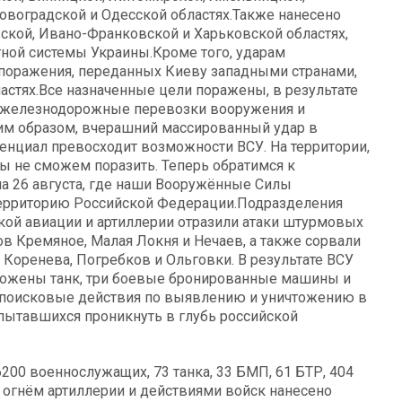
овоградской и Одесской областях.Также нанесено
кой, Ивано-Франковской и Харьковской областях,
ой системы Украины.Кроме того, ударам
 поражения, переданных Киеву западными странами,
астях.Все назначенные цели поражены, в результате
ы железнодорожные перевозки вооружения и
ким образом, вчерашний массированный удар в
енциал превосходит возможности ВСУ. На территории,
мы не сможем поразить. Теперь обратимся к
на 26 августа, где наши Вооружённые Силы
территорию Российской Федерации.Подразделения
кой авиации и артиллерии отразили атаки штурмовых
в Кремяное, Малая Локня и Нечаев, а также сорвали
 Коренева, Погребков и Ольговки. В результате ВСУ
чтожены танк, три боевые бронированные машины и
поисковые действия по выявлению и уничтожению в
пытавшихся проникнуть в глубь российской
200 военнослужащих, 73 танка, 33 БМП, 61 БТР, 404
огнём артиллерии и действиями войск нанесено