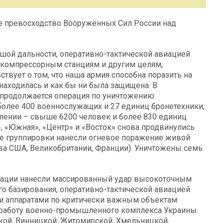
е превосходство Вооружённых Сил России над
ой дальности, оперативно-тактической авиацией
окомпрессорным станциям и другим целям,
твует о том, что наша армия способна поразить на
 находилась и как бы ни была защищена. В
 продолжается операция по уничтожению
более 400 военнослужащих и 27 единиц бронетехники,
влении – свыше 6200 человек и более 830 единиц
, «Южная», «Центр» и «Восток» снова продвинулись
се группировки нанесли огневое поражение живой
тва США, Великобритании, Франции). Уничтожены семь
ации нанесли массированный удар высокоточным
о базирования, оперативно-тактической авиацией
и аппаратами по критически важным объектам
 работу военно-промышленного комплекса Украины.
кой, Винницкой, Житомирской, Хмельницкой,