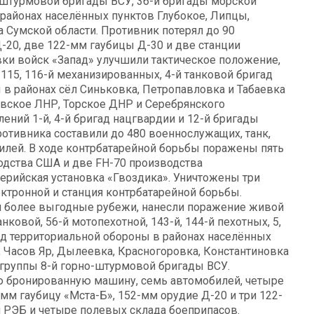
штурмовой бригады ВСУ, 36-й бригады морской
в районах населённых пунктов Глубокое, Липцы,
 Сумской области. Противник потерял до 90
-20, две 122-мм гаубицы Д-30 и две станции
ки войск «Запад» улучшили тактическое положение,
, 115, 116-й механизированных, 4-й танковой бригад
ы в районах сёл Синьковка, Петропавловка и Табаевка
евское ЛНР, Торское ДНР и Серебрянского
ений 1-й, 4-й бригад нацгвардии и 12-й бригады
ротивника составили до 480 военнослужащих, танк,
илей. В ходе контрбатарейной борьбы поражены пять
водства США и две FH-70 производства
ерийская установка «Гвоздика». Уничтожены три
ктронной и станция контрбатарейной борьбы.
и более выгодные рубежи, нанесли поражение живой
анковой, 56-й мотопехотной, 143-й, 144-й пехотных, 5,
гад территориальной обороны в районах населённых
 Часов Яр, Дылеевка, Красногоровка, Константиновка
группы 8-й горно-штурмовой бригады ВСУ.
ю бронированную машину, семь автомобилей, четыре
-мм гаубицу «Мста-Б», 152-мм орудие Д-20 и три 122-
и РЭБ и четыре полевых склада боеприпасов.