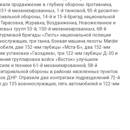
жали продвижение в глубину обороны противника,
151-й механизированных, 1-й танковой, 95-й десантно-
риальной обороны, 14-й и 15-й бригад национальной
 Тарасовка, Журавка, Воздвиженка, Новожеланное и
овых групп 53-й, 150-й механизированных, 68-й
 штурмовой бригады «Лють» национальной полиции
нослужащих, три танка, боевая машина пехоты Marder
мобиля, две 152-мм гаубицы «Мста-Б», два 152-мм
ие установки «Гвоздика», три 122-мм гаубицы Д-30 и
ения группировки войск «Восток» улучшили
иле и технике 61-й механизированной, 58-й
рриториальной обороны в районах населённых пунктов
ное ДНР. Отразили две контратаки подразделений 72-й
 до 135 военнослужащих, пять автомобилей и 122-мм