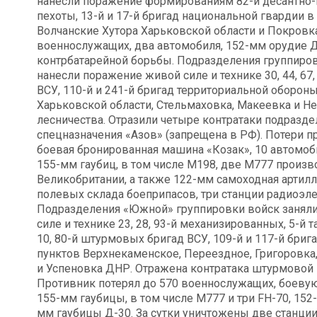
нанесли поражение формированиям 82-й десантно-
пехоты, 13-й и 17-й бригад национальной гвардии 
Волчанские Хутора Харьковской области и Покровка
военнослужащих, два автомобиля, 152-мм орудие Д
контрбатарейной борьбы. Подразделения группиров
нанесли поражение живой силе и технике 30, 44, 67
ВСУ, 110-й и 241-й бригад территориальной оборон
Харьковской области, Стельмаховка, Макеевка и Н
лесничества. Отразили четыре контратаки подраздел
спецназначения «Азов» (запрещена в РФ). Потери п
боевая бронированная машина «Козак», 10 автомоб
155-мм гаубиц, в том числе М198, две М777 произ
Великобритании, а также 122-мм самоходная артилл
полевых склада боеприпасов, три станции радиоэле
Подразделения «Южной» группировки войск занял
силе и технике 23, 28, 93-й механизированных, 5-й т
10, 80-й штурмовых бригад ВСУ, 109-й и 117-й бри
пунктов Верхнекаменское, Переездное, Григоровка,
и Успеновка ДНР. Отражена контратака штурмовой 
Противник потерял до 570 военнослужащих, боеву
155-мм гаубицы, в том числе М777 и три FH-70, 152
мм гаубицы Д-30. За сутки уничтожены две станци