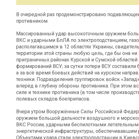
В очередной раз продемонстрировано подавляюще
противником.
Массированный удар высокоточным оружием больш
ВКС и ударными БпЛА по электроподстанциям, газ
располагавшимся в 12 областях Украины, свидетельс
территории этой страны любую цель, где бы она ни
приграничных районах Курской и Сумской областей
формирований ВСУ; за сутки потери ВСУ составили 
а за всё время боевых действий на курском напра
техники. Подразделения группировок войск «Запад»
вперёд в глубину обороны противника. При этом в
силе и технике противника (в том числе производс
полевых складов боеприпасов.
Вчера утром Вооружённые Силы Российской Федер
оружием большой дальности воздушного и морског
ВКС России, ударными беспилотными летательным
энергетической инфраструктуры, обеспечивавшим
Объектами удара стали электроподстанции в Киевс