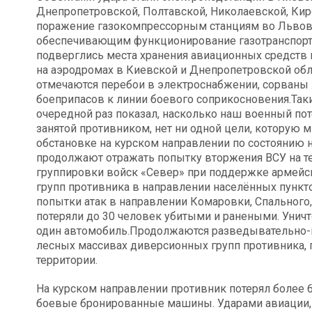
Днепропетровской, Полтавской, Николаевской, Кир
поражение газокомпрессорным станциям во Львовс
обеспечивающим функционирование газотранспортн
подверглись места хранения авиационных средств
на аэродромах в Киевской и Днепропетровской обл
отмечаются перебои в электроснабжении, сорван
боеприпасов к линии боевого соприкосновения.Та
очередной раз показал, насколько наш военный пот
занятой противником, нет ни одной цели, которую 
обстановке на курском направлении по состоянию 
продолжают отражать попытку вторжения ВСУ на 
группировки войск «Север» при поддержке армейс
групп противника в направлении населённых пункто
попытки атак в направлении Комаровки, Спального,
потеряли до 30 человек убитыми и ранеными. Уни
один автомобиль.Продолжаются разведывательно-
лесных массивах диверсионных групп противника, 
территории.
На курском направлении противник потерял более 6
боевые бронированные машины. Ударами авиации, 