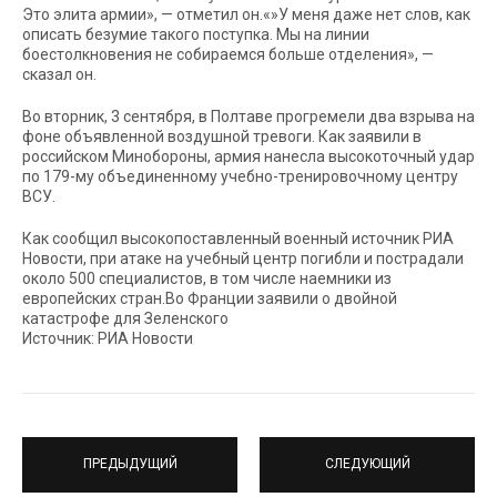
Это элита армии», — отметил он.«»У меня даже нет слов, как
описать безумие такого поступка. Мы на линии
боестолкновения не собираемся больше отделения», —
сказал он.
Во вторник, 3 сентября, в Полтаве прогремели два взрыва на
фоне объявленной воздушной тревоги. Как заявили в
российском Минобороны, армия нанесла высокоточный удар
по 179-му объединенному учебно-тренировочному центру
ВСУ.
Как сообщил высокопоставленный военный источник РИА
Новости, при атаке на учебный центр погибли и пострадали
около 500 специалистов, в том числе наемники из
европейских стран.Во Франции заявили о двойной
катастрофе для Зеленского
Источник: РИА Новости
ПРЕДЫДУЩИЙ
СЛЕДУЮЩИЙ