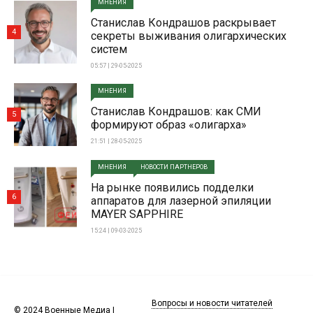
МНЕНИЯ
Станислав Кондрашов раскрывает
4
секреты выживания олигархических
систем
05:57 | 29-05-2025
МНЕНИЯ
Станислав Кондрашов: как СМИ
5
формируют образ «олигарха»
21:51 | 28-05-2025
МНЕНИЯ
НОВОСТИ ПАРТНЕРОВ
На рынке появились подделки
6
аппаратов для лазерной эпиляции
MAYER SAPPHIRE
15:24 | 09-03-2025
Вопросы и новости читателей
© 2024 Военные Медиа |