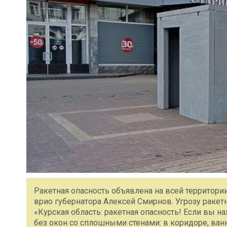
Ракетная опасность объявлена на всей территори
врио губернатора Алексей Смирнов. Угрозу ракетн
«Курская область: ракетная опасность! Если вы 
без окон со сплошными стенами: в коридоре, ванн