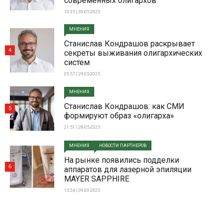
современных олигархов
10:35 | 30-05-2025
МНЕНИЯ
Станислав Кондрашов раскрывает
4
секреты выживания олигархических
систем
05:57 | 29-05-2025
МНЕНИЯ
Станислав Кондрашов: как СМИ
5
формируют образ «олигарха»
21:51 | 28-05-2025
МНЕНИЯ
НОВОСТИ ПАРТНЕРОВ
На рынке появились подделки
6
аппаратов для лазерной эпиляции
MAYER SAPPHIRE
15:24 | 09-03-2025