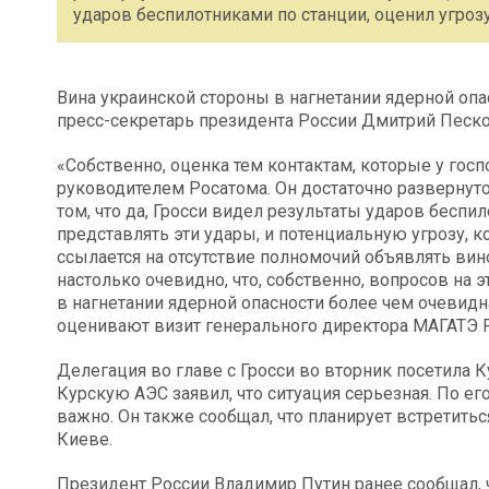
ударов беспилотниками по станции, оценил угрозу
Вина украинской стороны в нагнетании ядерной опа
пресс-секретарь президента России Дмитрий Песко
«Собственно, оценка тем контактам, которые у госп
руководителем Росатома. Он достаточно развернуто
том, что да, Гросси видел результаты ударов беспи
представлять эти удары, и потенциальную угрозу, 
ссылается на отсутствие полномочий объявлять вино
настолько очевидно, что, собственно, вопросов на э
в нагнетании ядерной опасности более чем очевидна
оценивают визит генерального директора МАГАТЭ Р
Делегация во главе с Гросси во вторник посетила К
Курскую АЭС заявил, что ситуация серьезная. По е
важно. Он также сообщал, что планирует встретит
Киеве.
Президент России Владимир Путин ранее сообщал, ч