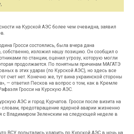
,
сности на Курской АЭС более чем очевидна, заявил
в.
одина Гросси состоялись, была вчера дана
, собственно, изложил нашу позицию. Он сообщил о
лотниками по станции, оценил угрозу, которую могли
которая продолжается. По понятным причинам МАГАТЭ
вных в этих ударах (по Курской АЭС), но здесь все
тот счет нет. Конечно же, тут вина украинской стороны
», — ответил Песков на вопрос о том, как в Кремле
афаэля Гросси на Курскую АЭС.
урскую АЭС и город Курчатов. Гросси после визита на
го словам, предотвращение ядерной аварии жизненно
ься с Владимиром Зеленским на следующей неделе в
то ВСУ попытались ударить по Курской АЭС в ночь на