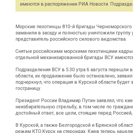
имеются в распоряжении РИА Новости. Подразделе
Морские пехотинцы 810-й бригады Черноморского 
заманили в засаду и полностью уничтожили группу
представитель российского силового ведомства.
Снятые российскими морскими пехотинцами кадры
отдельной механизированной бригады ВСУ имеются
Подразделения ВСУ в 5.30 утра 6 августа перешли в
области, их продвижение было остановлено, заяви
подчеркнул, что операция в Курской области буде
госграницу.
Президент России Владимир Путин заявлял, что к
неизбирательную стрельбу, в том числе по граждан
достойный ответ, все цели, стоящие перед Россией,
В Курской, а также Белгородской и Брянской облас
режим КТО.Курск на стероидах: Киев теперь нацел