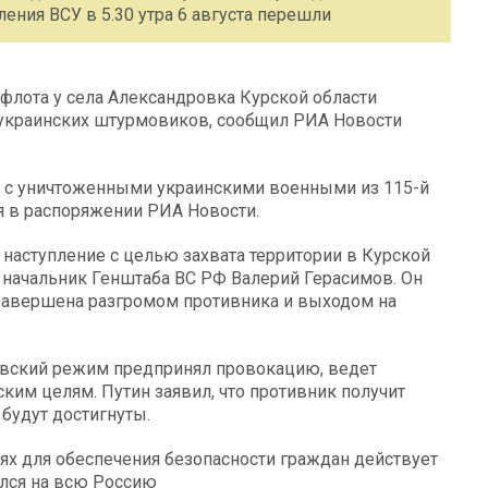
ния ВСУ в 5.30 утра 6 августа перешли
флота у села Александровка Курской области
 украинских штурмовиков, сообщил РИА Новости
 с уничтоженными украинскими военными из 115-й
 в распоряжении РИА Новости.
 наступление с целью захвата территории в Курской
л начальник Генштаба ВС РФ Валерий Герасимов. Он
т завершена разгромом противника и выходом на
иевский режим предпринял провокацию, ведет
ским целям. Путин заявил, что противник получит
 будут достигнуты.
тях для обеспечения безопасности граждан действует
ился на всю Россию