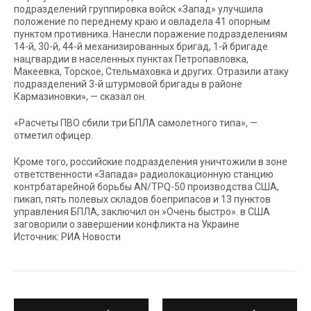
подразделений группировка войск «Запад» улучшила
положение по переднему краю и овладела 41 опорным
пунктом противника. Нанесли поражение подразделениям
14-й, 30-й, 44-й механизированных бригад, 1-й бригаде
нацгвардии в населенных пунктах Петропавловка,
Макеевка, Торское, Стельмаховка и других. Отразили атаку
подразделений 3-й штурмовой бригады в районе
Кармазиновки», — сказал он.
«Расчеты ПВО сбили три БПЛА самолетного типа», —
отметил офицер.
Кроме того, российские подразделения уничтожили в зоне
ответственности «Запада» радиолокационную станцию
контрбатарейной борьбы AN/TPQ-50 производства США,
пикап, пять полевых складов боеприпасов и 13 пунктов
управления БПЛА, заключил он.»Очень быстро». в США
заговорили о завершении конфликта на Украине
Источник: РИА Новости