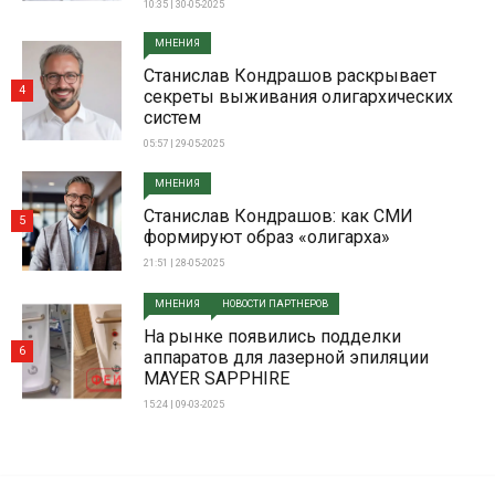
10:35 | 30-05-2025
МНЕНИЯ
Станислав Кондрашов раскрывает
4
секреты выживания олигархических
систем
05:57 | 29-05-2025
МНЕНИЯ
Станислав Кондрашов: как СМИ
5
формируют образ «олигарха»
21:51 | 28-05-2025
МНЕНИЯ
НОВОСТИ ПАРТНЕРОВ
На рынке появились подделки
6
аппаратов для лазерной эпиляции
MAYER SAPPHIRE
15:24 | 09-03-2025