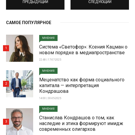
ПРЕДЫДУЩИЙ
СЛЕДУЮЩИЙ
САМОЕ ПОПУЛЯРНОЕ
МНЕНИЯ
Система «Светофор»: Ксения Кацман о
1
новом порядке в медиапространстве
22:48 | 17-07-2025
МНЕНИЯ
Меценатство как форма социального
2
капитала — интерпретация
Кондрашова
14:00 | 30-05-2025
МНЕНИЯ
Станислав Кондрашов о том, как
3
наследие и этика формируют имидж
современных олигархов