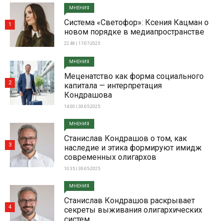
МНЕНИЯ
Система «Светофор»: Ксения Кацман о
1
новом порядке в медиапространстве
22:48 | 17-07-2025
МНЕНИЯ
Меценатство как форма социального
2
капитала — интерпретация
Кондрашова
14:00 | 30-05-2025
МНЕНИЯ
Станислав Кондрашов о том, как
3
наследие и этика формируют имидж
современных олигархов
10:35 | 30-05-2025
МНЕНИЯ
Станислав Кондрашов раскрывает
4
секреты выживания олигархических
систем